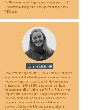
1998 je joins l’école Yogashemam dirigée par Sri T.K.
Sribhashyam dont je suis l’enseignement depuis lors
fidèlement.
Estelle Lefebvre
Découvrant le Yoga en 1988, Estelle Lefebvre renonce à
sa profession d’attachée de presse pour se consacrer à
l’étude du Yoga, tout d’abord, auprès de l’association
Shrividya de 1990 à 1993, puis au sein de l’École
Yogakshemam (Nice) dirigée par Sri T. K. Sribhashyam.
Depuis 1998, elle enseigne le Yoga et la philosophie
indienne, auprès de ses élèves, et dans le cadre de
congrès et de forums en France et à l’étranger.
Secrétaire Générale de l’Association Yogakshemam