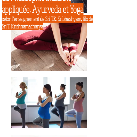
appliquée, Ayurveda et Yoga
selon l'enseignement de Sri T.K. Sribhashyam, fils de
Sri T. Krishnamacharya