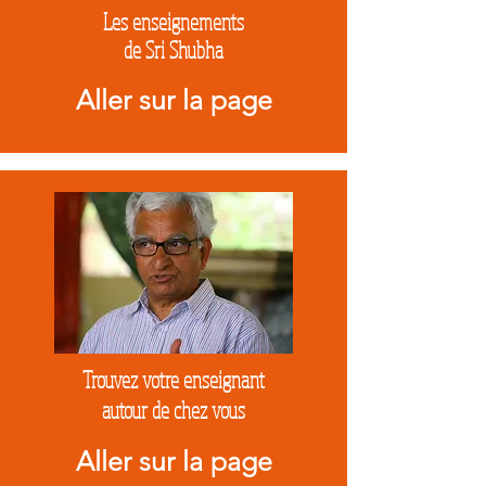
Les enseignements
de Sri Shubha
Aller sur la page
Trouvez votre enseignant
autour de chez vous
Aller sur la page