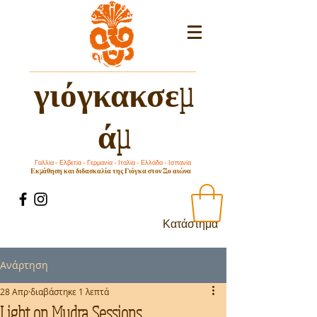
γιόγκακσεμ
άμ
Γαλλία – Ελβετία – Γερμανία – Ιταλία – Ελλάδα – Ισπανία
Εκμάθηση και διδασκαλία της Γιόγκα στον 21ο αιώνα
Κατάστημα
Ανάρτηση
28 Απρ
διαβάστηκε 1 λεπτά
Light on Mudra Sessions