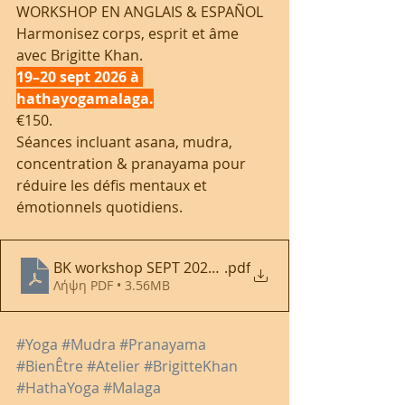
WORKSHOP EN ANGLAIS & ESPAÑOL
Harmonisez corps, esprit et âme 
avec Brigitte Khan. 
19–20 sept 2026 à 
hathayogamalaga.
€150. 
Séances incluant asana, mudra, 
concentration & pranayama pour 
réduire les défis mentaux et 
émotionnels quotidiens.
BK workshop SEPT 2026 postcard BACK(4).jpg
.pdf
Λήψη PDF • 3.56MB
#Yoga
#Mudra
#Pranayama
#BienÊtre
#Atelier
#BrigitteKhan
#HathaYoga
#Malaga