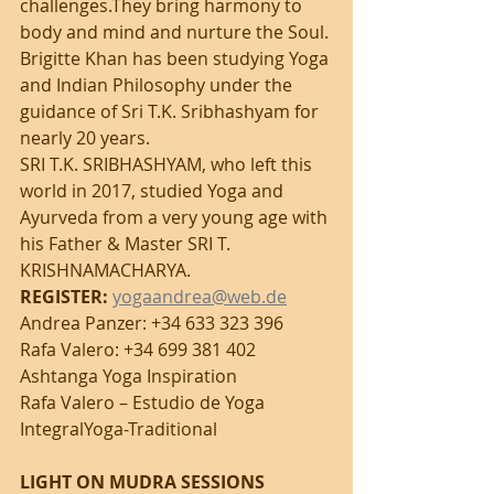
challenges.They bring harmony to 
body and mind and nurture the Soul.
Brigitte Khan has been studying Yoga 
and Indian Philosophy under the 
guidance of Sri T.K. Sribhashyam for 
nearly 20 years.
SRI T.K. SRIBHASHYAM, who left this 
world in 2017, studied Yoga and 
Ayurveda from a very young age with 
his Father & Master SRI T. 
KRISHNAMACHARYA.
REGISTER: 
yogaandrea@web.de
Andrea Panzer: +34 633 323 396
Rafa Valero: +34 699 381 402
Ashtanga Yoga Inspiration
Rafa Valero – Estudio de Yoga 
IntegralYoga-Traditional
LIGHT ON MUDRA SESSIONS