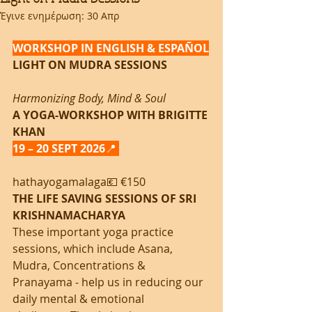
Έγινε ενημέρωση:
30 Απρ
WORKSHOP IN ENGLISH & ESPAÑOL
LIGHT ON MUDRA SESSIONS
Harmonizing Body, Mind & Soul
A YOGA-WORKSHOP WITH BRIGITTE 
KHAN
19 – 20 SEPT 2026
📍 
hathayogamalaga💶 €150
THE LIFE SAVING SESSIONS OF SRI 
KRISHNAMACHARYA
These important yoga practice 
sessions, which include Asana, 
Mudra, Concentrations & 
Pranayama - help us in reducing our 
daily mental & emotional 