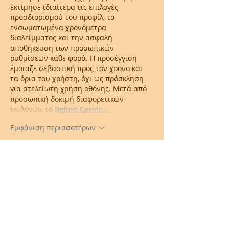
εκτίμησε ιδιαίτερα τις επιλογές 
προσδιορισμού του προφίλ, τα 
ενσωματωμένα χρονόμετρα 
διαλείμματος και την ασφαλή 
αποθήκευση των προσωπικών 
ρυθμίσεων κάθε φορά. Η προσέγγιση 
έμοιαζε σεβαστική προς τον χρόνο και 
τα όρια του χρήστη, όχι ως πρόσκληση 
για ατελείωτη χρήση οθόνης. Μετά από 
προσωπική δοκιμή διαφορετικών 
επιλογών, το 
Betovo Casino…
Εμφάνιση περισσοτέρων
Μου αρέσει
Απάντηση
dustindobronx
21 Ιουλ
Καλησπέρα. Περιηγούμενος σε 
συζητήσεις χρηστών από την Ελλάδα, 
παρατήρησα ότι αρκετοί ανέφεραν αυτή 