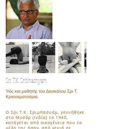
Sri T.K. Sribhashyam
Υιός και μαθητής του Δασκάλου Σρι Τ.
Κρισναματσάρια.
Ο Σρι Τ.Κ. Σριμπασυάμ, γεννήθηκε
στο Μυσόρ (Ινδία) το 1940,
κατάγεται από οικογένεια που τα
μέλη της ήσαν, από γενιά σε