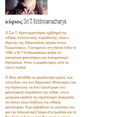
κύριος Sri T. Krishnamacharya
Ο Σρι Τ. Κρισναματσάρια, έμβλημα της
ινδικής πολιτιστικής παράδοσης, είναι ο
ιδρυτής της διδασκαλίας γιόγκα στους
Ευρωπαίους. Γεννημένος στη Νότια Ινδία το
1888, ο Sri T. Krishnamacharya ανήκε σε
οικογένεια φιλοσόφων και πνευματικών
δασκάλων. Ήταν ο μεγαλύτερος από τα
πέντε παιδιά.
Ο ίδιος αποδίδει το μεγαλύτερο μέρος των
σπουδών του στο Βαρανάσι (Μπεναρές) και
την Καλκούτα, τα δύο προπύργια του
φιλοσοφική παράδοση της Ινδίας, όπου
γρήγορα κέρδισε τις υψηλότερες διακρίσεις
σε όλους τους κλάδους της ινδικής
φιλοσοφίας. Έχει εμβαθύνει τις γνώσεις του
για την Ινδουιστική Γιόγκα στα Ιμαλάια και τη