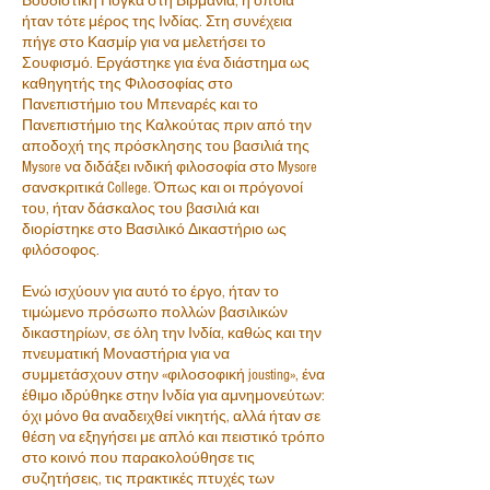
Βουδιστική Γιόγκα στη Βιρμανία, η οποία
ήταν τότε μέρος της Ινδίας. Στη συνέχεια
πήγε στο Κασμίρ για να μελετήσει το
Σουφισμό. Εργάστηκε για ένα διάστημα ως
καθηγητής της Φιλοσοφίας στο
Πανεπιστήμιο του Μπεναρές και το
Πανεπιστήμιο της Καλκούτας πριν από την
αποδοχή της πρόσκλησης του βασιλιά της
Mysore να διδάξει ινδική φιλοσοφία στο Mysore
σανσκριτικά College. Όπως και οι πρόγονοί
του, ήταν δάσκαλος του βασιλιά και
διορίστηκε στο Βασιλικό Δικαστήριο ως
φιλόσοφος.
Ενώ ισχύουν για αυτό το έργο, ήταν το
τιμώμενο πρόσωπο πολλών βασιλικών
δικαστηρίων, σε όλη την Ινδία, καθώς και την
πνευματική Μοναστήρια για να
συμμετάσχουν στην «φιλοσοφική jousting», ένα
έθιμο ιδρύθηκε στην Ινδία για αμνημονεύτων:
όχι μόνο θα αναδειχθεί νικητής, αλλά ήταν σε
θέση να εξηγήσει με απλό και πειστικό τρόπο
στο κοινό που παρακολούθησε τις
συζητήσεις, τις πρακτικές πτυχές των