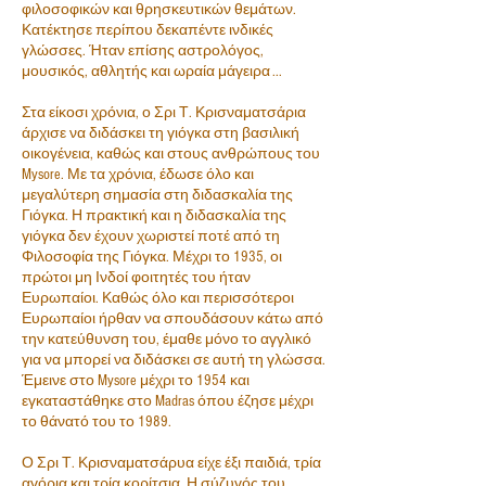
φιλοσοφικών και θρησκευτικών θεμάτων.
Κατέκτησε περίπου δεκαπέντε ινδικές
γλώσσες. Ήταν επίσης αστρολόγος,
μουσικός, αθλητής και ωραία μάγειρα ...
Στα είκοσι χρόνια, ο Σρι Τ. Κρισναματσάρια
άρχισε να διδάσκει τη γιόγκα στη βασιλική
οικογένεια, καθώς και στους ανθρώπους του
Mysore. Με τα χρόνια, έδωσε όλο και
μεγαλύτερη σημασία στη διδασκαλία της
Γιόγκα. Η πρακτική και η διδασκαλία της
γιόγκα δεν έχουν χωριστεί ποτέ από τη
Φιλοσοφία της Γιόγκα. Μέχρι το 1935, οι
πρώτοι μη Ινδοί φοιτητές του ήταν
Ευρωπαίοι. Καθώς όλο και περισσότεροι
Ευρωπαίοι ήρθαν να σπουδάσουν κάτω από
την κατεύθυνση του, έμαθε μόνο το αγγλικό
για να μπορεί να διδάσκει σε αυτή τη γλώσσα.
Έμεινε στο Mysore μέχρι το 1954 και
εγκαταστάθηκε στο Madras όπου έζησε μέχρι
το θάνατό του το 1989.
Ο Σρι Τ. Κρισναματσάρυα είχε έξι παιδιά, τρία
αγόρια και τρία κορίτσια. Η σύζυγός του,