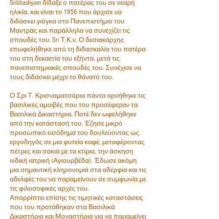
Sribhashyam δίδαξε ο πατέρας του σε νεαρή
ηλικία, και είναι το 1956 που άρχισε να
διδάσκει γιόγκα στο Πανεπιστήμιο του
Μαντράς και παράλληλα να συνεχίζει τις
σπουδές του. Sri Τ.Κ.ν. Ο δεσιακάρχης
επωφελήθηκε από τη διδασκαλία του πατέρα
του στη δεκαετία του εξήντα, μετά τις
πανεπιστημιακές σπουδές του. Συνέχισε να
τους διδάσκει μέχρι το θάνατό του.
Ο Σρι Τ. Κρισναματσάρια πάντα αρνήθηκε τις
βασιλικές αμοιβές που του προσέφεραν τα
Βασιλικά Δικαστήρια. Ποτέ δεν ωφελήθηκε
από την κατάστασή του. Έζησε μικρό
προσωπικό εισόδημα του δουλεύοντας ως
εργοδηγός σε μια φυτεία καφέ, μεταφέροντας
πέτρες και σακιά με τα κτίρια, την άσκηση
ινδική ιατρική (Αγιουρβέδα). Έδωσε ακόμη
μια σημαντική κληρονομιά στα αδέρφια και τις
αδελφές του να παραμείνουν σε συμφωνία με
τις φιλοσοφικές αρχές του.
Απορρίπτει επίσης τις τιμητικές καταστάσεις
που του προτάθηκαν στα Βασιλικά
Δικαστήρια και Μοναστήρια για να παραμείνει