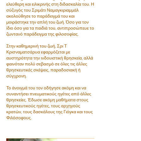
ελεύθερη και ειλικρινής στη διδασκαλία του. Η
σύζυγός του Σριμάτι Ναμαγκιριαμμάλ
ακολούθησε το παράδειγμά του και
μοιράστηκε την απλή του ζωή. Όσο για τον
ίδιο όσο για τα παιδιά του, αντιπροσώπευε το
ζωντανό παράδειγμα της φιλοσοφίας.
Στην καθημερινή του ζωή, Σρι Τ
Κρισναματσάρυα εφαρμόζεται με
αυστηρότητα την ινδουιστική θρησκεία, αλλά
φαινόταν πολύ σεβασμό σε όλες τις άλλες
θρησκευτικές σκέψεις, παραδοσιακή ή
σύγχρονη.
Το άνοιγμά του τον οδήγησε ακόμη και να
συναντήσει πνευματικούς ηγέτες από άλλες
θρησκείες. Έδωσε ακόμη μαθήματα στους
θρησκευτικούς ηγέτες, τους αρχηγούς
κρατών, τους δασκάλους της Γιόγκα και τους
Φιλόσοφους.