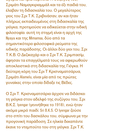
Σριμάτι Ναμαγκιριαμμάλ και τα έξι παιδιά του,
έλαβαν τη διδασκαλία του. Ο μεγαλύτερος
γιος του Σρι Τ.Κ. Σριβινάσαν, αν και ήταν
πλήρως εκπαιδευμένος στη διδασκαλία της
γιόγκα, προτιμούσε να ειδικεύεται στην ινδική
φιλοσοφία. αυτή τη στιγμή είναι η αρχή της
Nyaya και της Mimamsa, δύο από τα
σημαντικότερα φιλοσοφικά ρεύματα της
ινδικής παράδοσης. Οι άλλοι δύο γιοι του, Σρι
Τ.Κ.Β. Ο Δεζικαχάρ και ο Σρι Τ.Κ. Σριμπασίμ,
άφησαν τα επαγγέλματά τους να αφιερωθούν
αποκλειστικά στη διδασκαλία της Γιόγκα. Η
δεύτερη κόρη του Σρι Τ Κρισναματσάρυα,
Σριμάτι Alamelu, είναι μία από τις πρώτες
γυναίκες στην οποία δίδαξε τις Βέδες.
Ο Σρι Τ. Κρισναματσάρια άρχισε να διδάσκει
τη γιόγκα στον αδελφό της συζύγου του, Σρι
Β.Κ.Σ. Iyengar (γεννήθηκε το 1918), ενώ ήταν
ακόμα μικρό παιδί. Sri B.K.S. Ο Iyengar ζούσε
στο σπίτι του δασκάλου του, σύμφωνα με την
προγονική παράδοση. Σε ηλικία δεκαπέντε
έκανε το ντεμπούτο του στη γιόγκα. Σρι Τ.Κ.