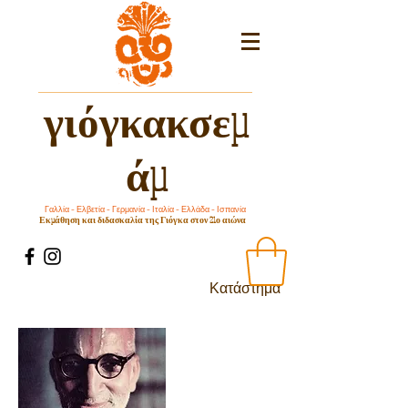
γιόγκακσεμ
άμ
Γαλλία – Ελβετία – Γερμανία – Ιταλία – Ελλάδα – Ισπανία
Εκμάθηση και διδασκαλία της Γιόγκα στον 21ο αιώνα
Κατάστημα