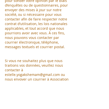
pour sonder votre opinion par le biais
d’enquêtes ou de questionnaires, pour
envoyer des mises à jour sur notre
société, ou si nécessaire pour vous
contacter afin de faire respecter notre
contrat d’utilisation, les lois nationales
applicables, et tout accord que nous
pourrions avoir avec vous. À ces fins,
nous pouvons vous contacter par
courrier électronique, téléphone,
messages textuels et courrier postal.
Si vous ne souhaitez plus que nous
traitions vos données, veuillez nous
contacter à
estelle.yogakshemam@gmail.com
ou
nous envoyer un courrier à Association
Yogakshemam - 145 chemin des
Courtioux - 38680 St-André-en-Royans.
Nous nous réservons le droit de modifier
cette politique de confidentialité à tout