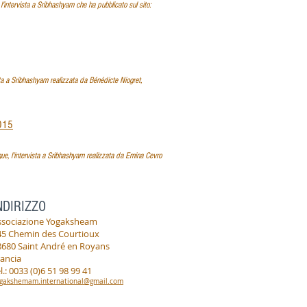
'intervista a Sribhashyam che ha pubblicato sul sito:
sta a Sribhashyam realizzata da Bénédicte Niogret,
2015
gue, l'intervista a Sribhashyam realizzata da Emina Cevro
NDIRIZZO
ssociazione Yogaksheam
45 Chemin des Courtioux
8680 Saint André en Royans
rancia
l.: 0033 (0)6 51 98 99 41
gakshemam.international@gmail.com