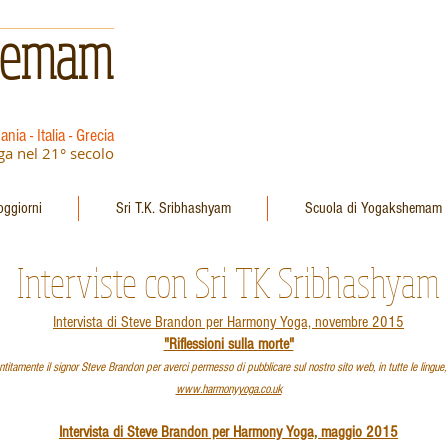
hemam
nia - Italia - Grecia
ga nel 21° secolo
oggiorni
Sri T.K. Sribhashyam
Scuola di Yogakshemam
Interviste con Sri TK Sribhashyam
Intervista di Steve Brandon per Harmony Yoga, novembre 2015
"Riflessioni sulla morte"
tamente il signor Steve Brandon per averci permesso di pubblicare sul nostro sito web, in tutte le lingue, l
www.harmonyyoga.co.uk
Intervista di Steve Brandon per Harmony Yoga, maggio 2015