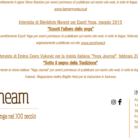
tamente il signor Steve Brandon per averci permesso di pubblicare sul nostro sito web, in tutte le lingue, l
www.harmonyyoga.co.uk
Intervista di Bénédicte Niogret per Esprit Yoga, maggio 2015
"Scuoti l'albero dello yoga"
titamente Esprit Yoga per averci permesso di pubblicare sul nostro sito web, in tutte le lingue, l'intervi
originariamente pubblicata sul sito:
www.esprityoga.fr
ntervista di Emina Cevro Vukovic per la rivista italiana "Yoga Journal", febbraio 
"Sotto il segno della Tradizione"
te la rivista italiana "Yoga Journal" per averci permesso di pubblicare sul nostro sito web, in tutte le lin
Vukovic. Ringraziamo inoltre Brigitte Hool per la traduzione in francese.
heam
I
A
1
3
yoga nel XXI secolo
F
Te
yo