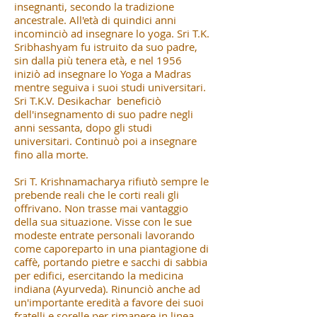
insegnanti, secondo la tradizione
ancestrale. All'età di quindici anni
incominciò ad insegnare lo yoga. Sri T.K.
Sribhashyam fu istruito da suo padre,
sin dalla più tenera età, e nel 1956
iniziò ad insegnare lo Yoga a Madras
mentre seguiva i suoi studi universitari.
Sri T.K.V. Desikachar beneficiò
dell'insegnamento di suo padre negli
anni sessanta, dopo gli studi
universitari. Continuò poi a insegnare
fino alla morte.
Sri T. Krishnamacharya rifiutò sempre le
prebende reali che le corti reali gli
offrivano. Non trasse mai vantaggio
della sua situazione. Visse con le sue
modeste entrate personali lavorando
come caporeparto in una piantagione di
caffè, portando pietre e sacchi di sabbia
per edifici, esercitando la medicina
indiana (Ayurveda). Rinunciò anche ad
un'importante eredità a favore dei suoi
fratelli e sorelle per rimanere in linea