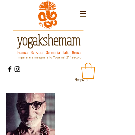
yogakshemam
Francia - Svizzera - Germania - Italia - Grecia
Imparare e insegnare lo Yoga nel 21° secolo
Negozio