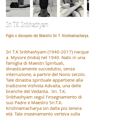
Sri T.K. Sribhashyam
Figlio e discepolo del Maestro Sri T. Krishnamacharya.
Sri T.K Sribhashyam
(1940-2017)
nacque
a Mysore (India) nel 1940. Nato in una
famiglia di Maestri Spirituali,
dinasticamente succedutisi, senza
interruzione, a partire del Nono secolo.
Tale dinastia spirituale appartiene alla
tradizione Vishista Advaïta, una delle
branche del Vedanta. Sri. T.K.
Sribhashyam seguì l’insegnamento di
suo Padre e Maestro Sri.T.K.
Krishnamacharya sin dalla più tenera
età. Tale insegnamento verteva sulla
filosofia indiana, lo Yoga e l’Ayurveda,
secondo i canoni della più pura
tradizione della trasmissione orale.