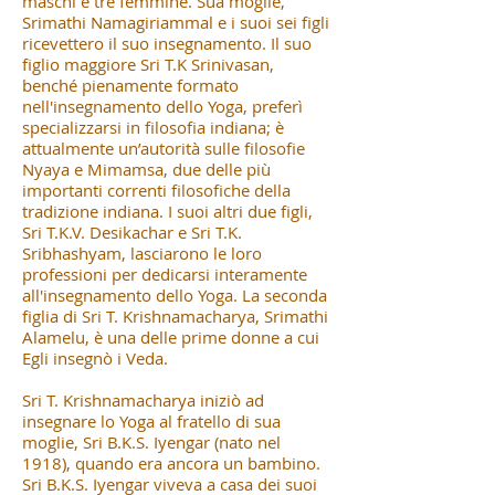
maschi e tre femmine. Sua moglie,
Srimathi Namagiriammal e i suoi sei figli
ricevettero il suo insegnamento. Il suo
figlio maggiore Sri T.K Srinivasan,
benché pienamente formato
nell'insegnamento dello Yoga, preferì
specializzarsi in filosofia indiana; è
attualmente un’autorità sulle filosofie
Nyaya e Mimamsa, due delle più
importanti correnti filosofiche della
tradizione indiana. I suoi altri due figli,
Sri T.K.V. Desikachar e Sri T.K.
Sribhashyam, lasciarono le loro
professioni per dedicarsi interamente
all'insegnamento dello Yoga. La seconda
figlia di Sri T. Krishnamacharya, Srimathi
Alamelu, è una delle prime donne a cui
Egli insegnò i Veda.
Sri T. Krishnamacharya iniziò ad
insegnare lo Yoga al fratello di sua
moglie, Sri B.K.S. Iyengar (nato nel
1918), quando era ancora un bambino.
Sri B.K.S. Iyengar viveva a casa dei suoi