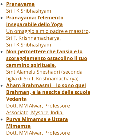
Pranayama
Sri TK Sribhashyam
Pranayama: l'elemento
inseparabile dello Yoga
Un omaggio a mio padre e maestro,
Sri T. Krishnamacharya.
Sri TK Sribhashyam
Non permettere che l'ansia e lo
scoraggiamento ostacolino il tuo
cammino spirituale.
Smt Alamelu Sheshadri (seconda
figlia di Sri T. Krishnamacharya).
Aham Brahmasmi – Io sono quel
Brahman, e la nascita delle scuole
Vedanta
Dott. MM Alwar, Professore
Associato, Mysore, India.
Purva Mimamsa e Uttara
Mimamsa
Dott. MM Alwar, Professore