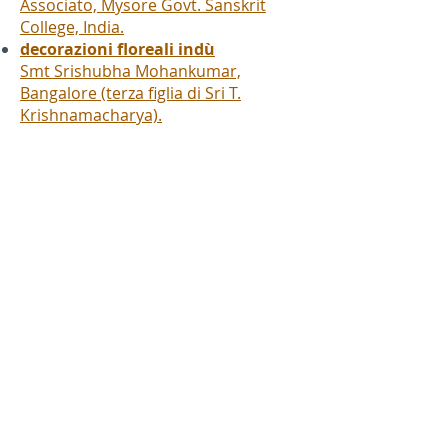
Associato, Mysore Govt. Sanskrit
College, India.
decorazioni floreali indù
Smt Srishubha Mohankumar,
Bangalore (terza figlia di Sri T.
Krishnamacharya).
Yogaksheam
Imparare e insegnare yoga nel XXI
secolo
Numero di attività, registrato con il numero
84380761638
.
Tale registrazione non costituisce approvazione statale.
Informativa sulla privacy, gestione dei cookie