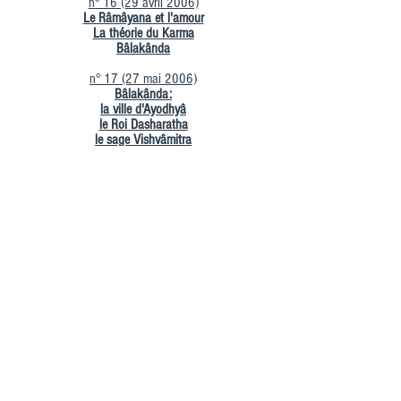
n° 16 (29 avril 2006)
Le Râmâyana et l'amour
La théorie du Karma
Bâlakânda
n° 17 (27 mai 2006)
Bâlakânda:
la ville d'Ayodhyâ
le Roi Dasharatha
le sage Vishvâmitra
n° 18 (9 septembre 2006)
Le brahmane Parashurâma
Le mariage des quatre fils de Dasharatha
Le départ de Vishvâmitra - la fin du Bâlakânda
Les devoirs des castes
Les erreurs du Roi Romapâda
n° 19 (28 octobre 2006)
L'Ayodyâ kandâ
Présentation d'ensemble
n° 20 (18 novembre 2006)
Le personnage de Manthara ou l'influence de
l'entourage