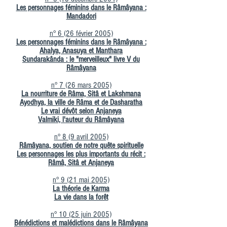
Les personnages féminins dans le Râmâyana :
Mandadori
n° 6 (26 février 2005)
Les personnages féminins dans le Râmâyana :
Ahalya, Anasuya et Manthara
Sundarakânda : le "merveilleux" livre V du
Râmâyana
n° 7 (26 mars 2005)
La nourriture de Râma, Sitâ et Lakshmana
Ayodhya, la ville de Râma et de Dasharatha
Le vrai dévôt selon Anjaneya
Valmiki, l'auteur du Râmâyana
n° 8 (9 avril 2005)
Râmâyana, soutien de notre quête spirituelle
Les personnages les plus importants du récit :
Râmâ, Sitâ et Anjaneya
n° 9 (21 mai 2005)
La théorie de Karma
La vie dans la forêt
n° 10 (25 juin 2005)
Bénédictions et malédictions dans le Râmâyana