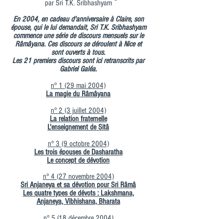
par Sri T.K. Sribhashyam
En 2004, en cadeau d'anniversaire à Claire, son
épouse, qui le lui demandait, Sri T.K. Sribhashyam
commence une série de discours mensuels sur le
Râmâyana. Ces discours se déroulent à Nice et
sont ouverts à tous.
Les 21 premiers discours sont ici retranscrits par
Gabriel Galéa.
n° 1 (29 mai 2004)
La magie du Râmâyana
n° 2 (3 juillet 2004)
La relation fraternelle
L'enseignement de Sitâ
n° 3 (9 octobre 2004)
Les trois épouses de Dasharatha
Le concept de dévotion
n° 4 (27 novembre 2004)
Sri Anjaneya et sa dévotion pour Sri Râmâ
Les quatre types de dévots : Lakshmana,
Anjaneya, Vibhishana, Bharata
n° 5 (18 décembre 2004)