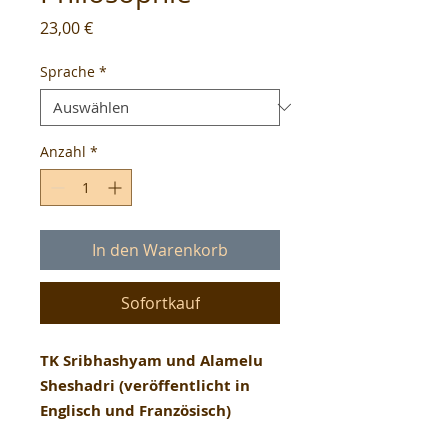
Preis
23,00 €
Sprache
*
Anzahl
*
In den Warenkorb
Sofortkauf
TK Sribhashyam und Alamelu
Sheshadri (veröffentlicht in
Englisch und Französisch)