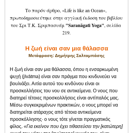
Το παρόν άρθρο, «Life is like an Ocean», 
πρωτοδημοσιεύτηκε στην αγγλική έκδοση του βιβλίου
"Saranāgati Yoga"
του Σρι Τ.Κ. Σριμπασυάμ 
, σελίδα 
219.
Η ζωή είναι σαν μια θάλασσα
Μετάφραση: Δημήτρης Σαλταμπάσης
Η ζωή είναι σαν μια θάλασσα, όπου η ενσαρκωμένη 
ψυχή (jīvātma) είναι σαν πράγμα που κινδυνεύει να 
βουλιάξει. Αιτία αυτού του κινδύνου είναι οι 
προσκολλήσεις του νου σε αντικείμενα. Ο νους που 
διατηρεί τέτοιες προσκολλήσεις είναι αντίπαλός μας. 
Μέσω συγκεκριμένων πρακτικών, ο νους μπορεί να 
διατηρείται ατάραχος από τέτοια αντικείμενα 
προσκόλλησης· ο νους τότε γίνεται πραγματικός 
φίλος. 
«Για εκείνον που έχει τιθασεύσει την [κατώτερη] 