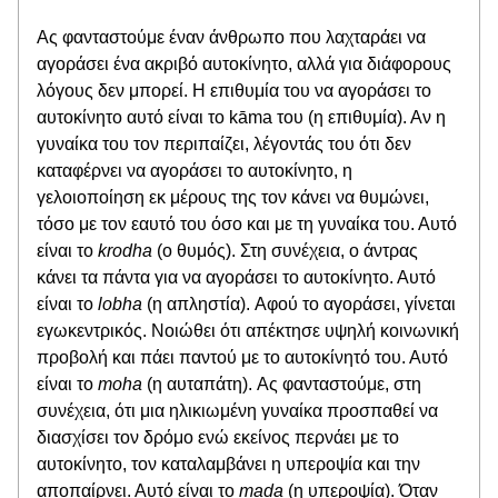
Ας φανταστούμε έναν άνθρωπο που λαχταράει να 
αγοράσει ένα ακριβό αυτοκίνητο, αλλά για διάφορους 
λόγους δεν μπορεί. Η επιθυμία του να αγοράσει το 
αυτοκίνητο αυτό είναι το kāma του (η επιθυμία). Αν η 
γυναίκα του τον περιπαίζει, λέγοντάς του ότι δεν 
καταφέρνει να αγοράσει το αυτοκίνητο, η 
γελοιοποίηση εκ μέρους της τον κάνει να θυμώνει, 
τόσο με τον εαυτό του όσο και με τη γυναίκα του. Αυτό 
είναι το 
krodha
 (ο θυμός). Στη συνέχεια, ο άντρας 
κάνει τα πάντα για να αγοράσει το αυτοκίνητο. Αυτό 
είναι το 
lobha
 (η απληστία). Αφού το αγοράσει, γίνεται 
εγωκεντρικός. Νοιώθει ότι απέκτησε υψηλή κοινωνική 
προβολή και πάει παντού με το αυτοκίνητό του. Αυτό 
είναι το 
moha
 (η αυταπάτη). Ας φανταστούμε, στη 
συνέχεια, ότι μια ηλικιωμένη γυναίκα προσπαθεί να 
διασχίσει τον δρόμο ενώ εκείνος περνάει με το 
αυτοκίνητο, τον καταλαμβάνει η υπεροψία και την 
αποπαίρνει. Αυτό είναι το 
mada
 (η υπεροψία). Όταν 