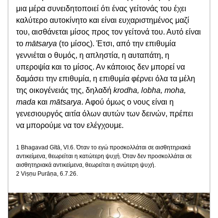
μια μέρα συνειδητοποιεί ότι ένας γείτονάς του έχει 
καλύτερο αυτοκίνητο και είναι ευχαριστημένος μαζί 
του, αισθάνεται μίσος προς τον γείτονά του. Αυτό είναι 
το 
mātsarya
 (το μίσος). Έτσι, από την επιθυμία 
γεννιέται ο θυμός, η απληστία, η αυταπάτη, η 
υπεροψία και το μίσος. Αν κάποιος δεν μπορεί να 
δαμάσει την επιθυμία, η επιθυμία φέρνει όλα τα μέλη 
της οικογένειάς της, δηλαδή 
krodha, lobha, moha, 
mada
 και 
mātsarya
. Αφού όμως ο νους είναι η 
γενεσιουργός αιτία όλων αυτών των δεινών, πρέπει 
να μπορούμε να τον ελέγχουμε.
1 Bhagavad Gītā, VI.6. Όταν το εγώ προσκολλάται σε αισθητηριακά 
αντικείμενα, θεωρείται η κατώτερη ψυχή. Όταν δεν προσκολλάται σε 
αισθητηριακά αντικείμενα, θεωρείται η ανώτερη ψυχή.
2 Viṣṇu Purāṇa, 6.7.26.