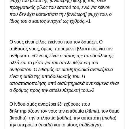
ψυχή του μέσω της [ανώτερης] ψυχής του, είναι 
πραγματικός φίλος του εαυτού του, ενώ για κείνον 
που δεν έχει κατακτήσει την [ανώτερη] ψυχή του, ο 
ίδιος του ο εαυτός ενεργεί ως εχθρός.»
1
Ο νους είναι φίλος εκείνου που τον δαμάζει. O 
ατίθασος νους, όμως, παραμένει βλαπτικός για τον 
άνθρωπο. 
«Ο νους είναι ο αίτιος της υποδούλωσης 
αλλά και το μέσο για την απελευθέρωση του 
ανθρώπου. Ο εθισμός σε αισθητηριακά αντικείμενα 
είναι η αιτία της υποδούλωσής του. Η 
αποστασιοποίηση από αισθητηριακά αντικείμενα είναι 
ο δρόμος προς την απελευθέρωσή του.»
2
Ο Ινδουισμός αναφέρει έξι εχθρούς που 
δηλητηριάζουν τον νου: την επιθυμία (
kāma
), τον θυμό 
(krodha), την απληστία (
lobha
), την αυταπάτη (
moha
), 
την υπεροψία (
mada
) και το μίσος (
mātsarya
).